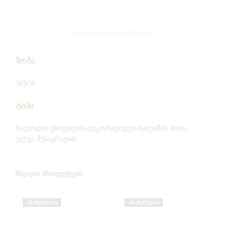
ᲓᲐᲛᲐᲢᲔᲑᲘᲗᲘ ᲘᲜᲤᲝᲠᲛᲐᲪᲘᲐ
ზომა
50X50
ტიპი
ხავერდის ქსოვილის დეკორატიული ბალიშის პირი,
ელვა-შესაკრავით
ᲛᲡᲒᲐᲕᲡᲘ ᲞᲠᲝᲓᲣᲥᲢᲔᲑᲘ
ᲐᲛᲝᲬᲣᲠᲣᲚᲘᲐ
ᲐᲛᲝᲬᲣᲠᲣᲚᲘᲐ