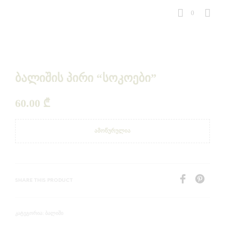
0
ბალიშის პირი “სოკოები”
60.00
₾
ᲐᲛᲝᲬᲣᲠᲣᲚᲘᲐ
SHARE THIS PRODUCT
ᲑᲐᲚᲘᲨᲘ
ᲙᲐᲢᲔᲒᲝᲠᲘᲐ: