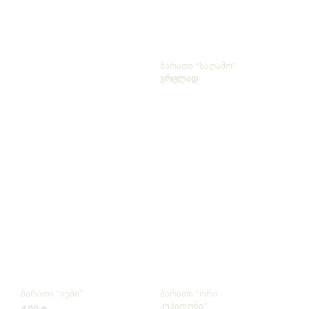
ბარათი “საღამო”
ᲕᲠᲪᲚᲐᲓ
ბარათი “იები”
ბარათი “ორი
კუპიდონი”