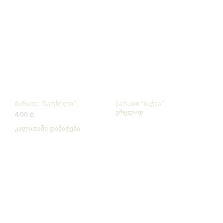
ბარათი “ზაფხული”
ბარათი “ბაჭია”
ᲕᲠᲪᲚᲐᲓ
4.00
₾
ᲙᲐᲚᲐᲗᲐᲨᲘ ᲓᲐᲛᲐᲢᲔᲑᲐ