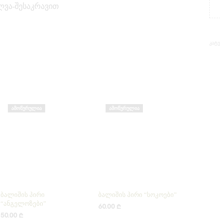
ლვა-შესაკრავით
ᲙᲐᲢ
ᲐᲛᲝᲬᲣᲠᲣᲚᲘᲐ
ᲐᲛᲝᲬᲣᲠᲣᲚᲘᲐ
ბალიშის პირი
ბალიშის პირი “სოკოები”
“ანგელოზები”
60.00
₾
50.00
₾