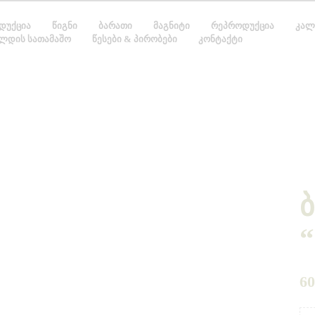
ᲓᲣᲥᲪᲘᲐ
ᲬᲘᲒᲜᲘ
ᲑᲐᲠᲐᲗᲘ
ᲛᲐᲒᲜᲘᲢᲘ
ᲠᲔᲞᲠᲝᲓᲣᲥᲪᲘᲐ
ᲙᲐᲚ
ᲚᲓᲘᲡ ᲡᲐᲗᲐᲛᲐᲨᲝ
ᲬᲔᲡᲔᲑᲘ & ᲞᲘᲠᲝᲑᲔᲑᲘ
ᲙᲝᲜᲢᲐᲥᲢᲘ
“
6