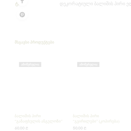
ტიპი
დეკორატიული ბალიშის პირი ე
ᲛᲡᲒᲐᲕᲡᲘ ᲞᲠᲝᲓᲣᲥᲢᲔᲑᲘ
ᲐᲛᲝᲬᲣᲠᲣᲚᲘᲐ
ᲐᲛᲝᲬᲣᲠᲣᲚᲘᲐ
ბალიშის პირი
ბალიშის პირი
“გაზაფხულის ანგელოზი”
“გვირილები” (კოპირება)
60.00
₾
50.00
₾