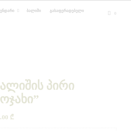
ᲔᲜᲓᲐᲠᲘ
ᲑᲐᲚᲘᲨᲘ
ᲒᲐᲡᲐᲤᲔᲠᲐᲓᲔᲑᲔᲚᲘ
0
ბალიშის პირი
ოჯახი”
0.00
₾