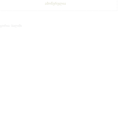
ᲐᲛᲝᲬᲣᲠᲣᲚᲘᲐ
ᲑᲐᲚᲘᲨᲘ
ᲔᲒᲝᲠᲘᲐ: