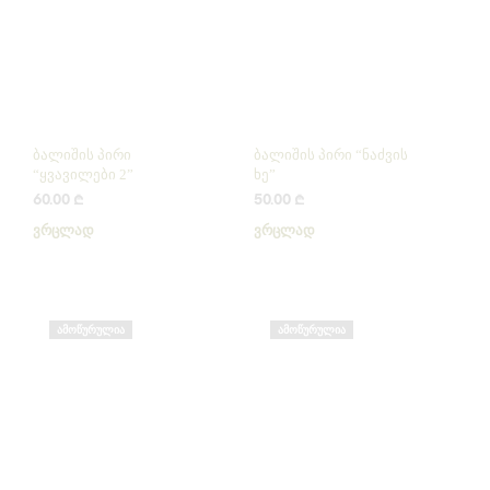
ბალიშის პირი
ბალიშის პირი “ნაძვის
“ყვავილები 2”
ხე”
60.00
₾
50.00
₾
ᲕᲠᲪᲚᲐᲓ
ᲕᲠᲪᲚᲐᲓ
ᲐᲛᲝᲬᲣᲠᲣᲚᲘᲐ
ᲐᲛᲝᲬᲣᲠᲣᲚᲘᲐ