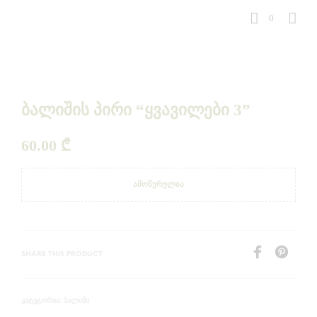
0
ბალიშის პირი “ყვავილები 3”
60.00
₾
ᲐᲛᲝᲬᲣᲠᲣᲚᲘᲐ
SHARE THIS PRODUCT
ᲑᲐᲚᲘᲨᲘ
ᲙᲐᲢᲔᲒᲝᲠᲘᲐ: