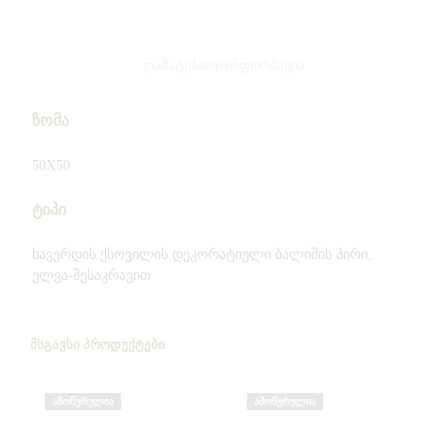
ᲓᲐᲛᲐᲢᲔᲑᲘᲗᲘ ᲘᲜᲤᲝᲠᲛᲐᲪᲘᲐ
ზომა
50X50
ტიპი
ხავერდის ქსოვილის დეკორატიული ბალიშის პირი,
ელვა-შესაკრავით
ᲛᲡᲒᲐᲕᲡᲘ ᲞᲠᲝᲓᲣᲥᲢᲔᲑᲘ
ᲐᲛᲝᲬᲣᲠᲣᲚᲘᲐ
ᲐᲛᲝᲬᲣᲠᲣᲚᲘᲐ