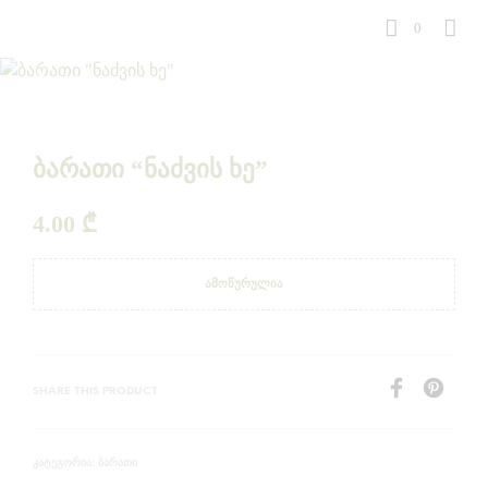
0
ბარათი “ნაძვის ხე”
4.00
₾
ᲐᲛᲝᲬᲣᲠᲣᲚᲘᲐ
SHARE THIS PRODUCT
ᲑᲐᲠᲐᲗᲘ
ᲙᲐᲢᲔᲒᲝᲠᲘᲐ: