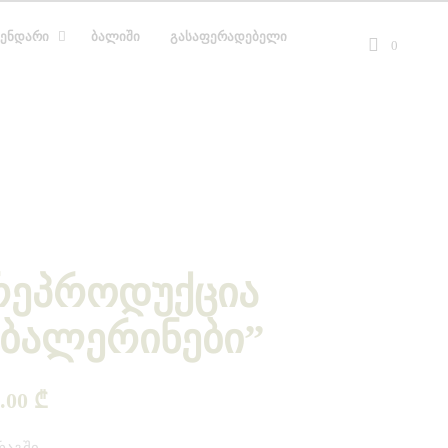
ᲔᲜᲓᲐᲠᲘ
ᲑᲐᲚᲘᲨᲘ
ᲒᲐᲡᲐᲤᲔᲠᲐᲓᲔᲑᲔᲚᲘ
0
რეპროდუქცია
“ბალერინები”
5.00
₾