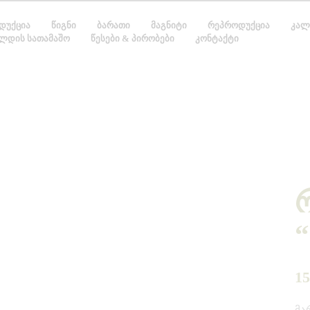
ᲓᲣᲥᲪᲘᲐ
ᲬᲘᲒᲜᲘ
ᲑᲐᲠᲐᲗᲘ
ᲛᲐᲒᲜᲘᲢᲘ
ᲠᲔᲞᲠᲝᲓᲣᲥᲪᲘᲐ
ᲙᲐᲚ
ᲚᲓᲘᲡ ᲡᲐᲗᲐᲛᲐᲨᲝ
ᲬᲔᲡᲔᲑᲘ & ᲞᲘᲠᲝᲑᲔᲑᲘ
ᲙᲝᲜᲢᲐᲥᲢᲘ
1