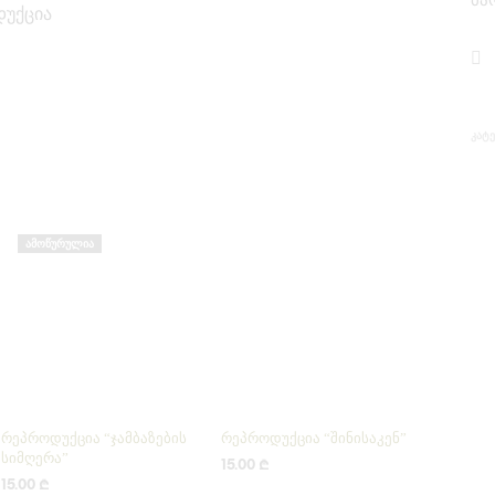
მა
უქცია
ᲙᲐᲢ
ᲐᲛᲝᲬᲣᲠᲣᲚᲘᲐ
რეპროდუქცია “ჯამბაზების
რეპროდუქცია “შინისაკენ”
სიმღერა”
15.00
₾
15.00
₾