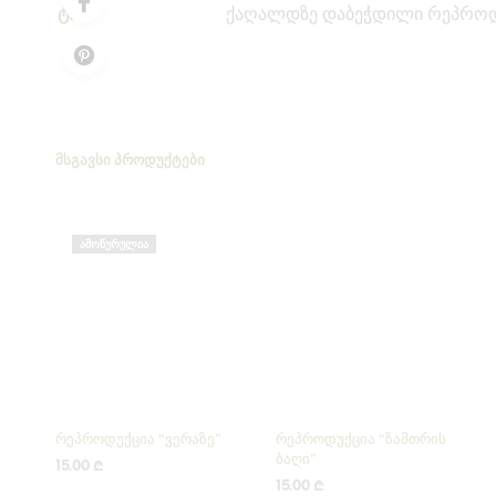
ტიპი
ქაღალდზე დაბეჭდილი რეპროდ
ᲛᲡᲒᲐᲕᲡᲘ ᲞᲠᲝᲓᲣᲥᲢᲔᲑᲘ
ᲐᲛᲝᲬᲣᲠᲣᲚᲘᲐ
რეპროდუქცია “ვერაზე”
რეპროდუქცია “ზამთრის
ბაღი”
15.00
₾
15.00
₾