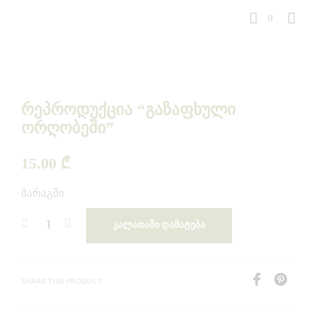
0
რეპროდუქცია “გაზაფხული
ორღობეში”
15.00
₾
მარაგში
ᲙᲐᲚᲐᲗᲐᲨᲘ ᲓᲐᲛᲐᲢᲔᲑᲐ
SHARE THIS PRODUCT