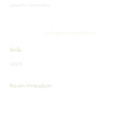
ᲠᲔᲞᲠᲝᲓᲣᲥᲪᲘᲐ
ᲙᲐᲢᲔᲒᲝᲠᲘᲐ:
ᲓᲐᲛᲐᲢᲔᲑᲘᲗᲘ ᲘᲜᲤᲝᲠᲛᲐᲪᲘᲐ
ზომა
42X29
ᲛᲡᲒᲐᲕᲡᲘ ᲞᲠᲝᲓᲣᲥᲢᲔᲑᲘ