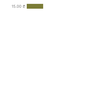
15.00
₾
ვრცლად