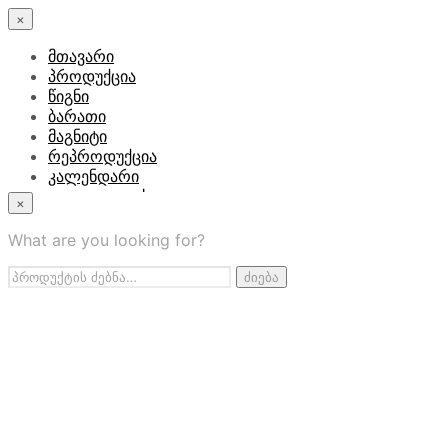
×
მთავარი
პროდუქცია
წიგნი
ბარათი
მაგნიტი
რეპროდუქცია
კალენდარი
კედლის
×
მაგიდის
ბალიში
What are you looking for?
გასაფერადებელი
ძებნა:
წიგნაკი
ძიება
ქაღალდის სათამაშო
წესები & პირობები
კონტაქტი