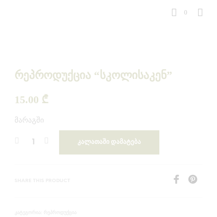
0
რეპროდუქცია “სკოლისაკენ”
15.00
₾
მარაგში
ᲙᲐᲚᲐᲗᲐᲨᲘ ᲓᲐᲛᲐᲢᲔᲑᲐ
SHARE THIS PRODUCT
ᲠᲔᲞᲠᲝᲓᲣᲥᲪᲘᲐ
ᲙᲐᲢᲔᲒᲝᲠᲘᲐ: