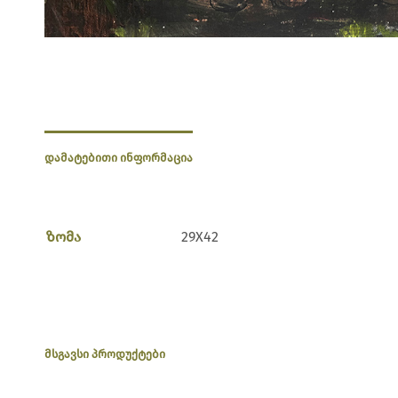
ᲓᲐᲛᲐᲢᲔᲑᲘᲗᲘ ᲘᲜᲤᲝᲠᲛᲐᲪᲘᲐ
ზომა
29X42
ᲛᲡᲒᲐᲕᲡᲘ ᲞᲠᲝᲓᲣᲥᲢᲔᲑᲘ