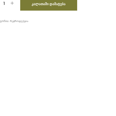
ᲙᲐᲚᲐᲗᲐᲨᲘ ᲓᲐᲛᲐᲢᲔᲑᲐ
ᲠᲔᲞᲠᲝᲓᲣᲥᲪᲘᲐ
ᲔᲒᲝᲠᲘᲐ: