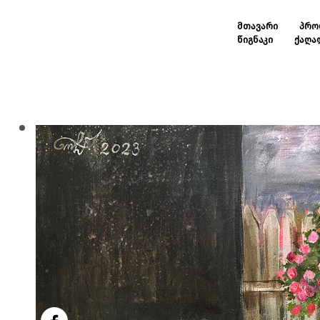
ᲛᲗᲐᲕᲐᲠᲘ
ᲞᲠᲝ
ᲬᲘᲒᲜᲐᲙᲘ
ᲥᲐᲦᲐ