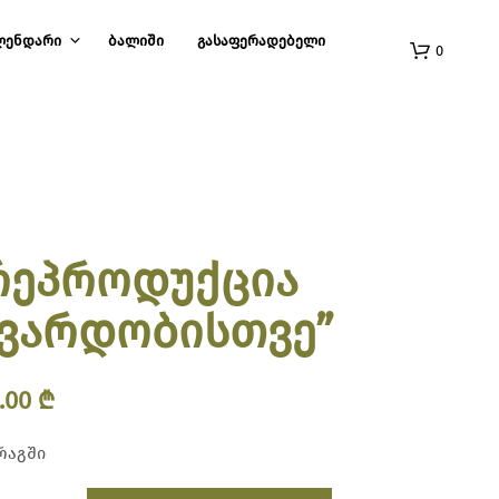
ᲚᲔᲜᲓᲐᲠᲘ
ᲑᲐᲚᲘᲨᲘ
ᲒᲐᲡᲐᲤᲔᲠᲐᲓᲔᲑᲔᲚᲘ
0
რეპროდუქცია
“ვარდობისთვე”
5.00
₾
რაგში