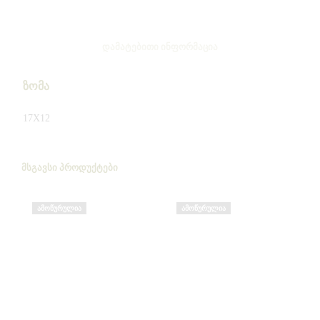
ᲓᲐᲛᲐᲢᲔᲑᲘᲗᲘ ᲘᲜᲤᲝᲠᲛᲐᲪᲘᲐ
ზომა
17X12
ᲛᲡᲒᲐᲕᲡᲘ ᲞᲠᲝᲓᲣᲥᲢᲔᲑᲘ
ᲐᲛᲝᲬᲣᲠᲣᲚᲘᲐ
ᲐᲛᲝᲬᲣᲠᲣᲚᲘᲐ