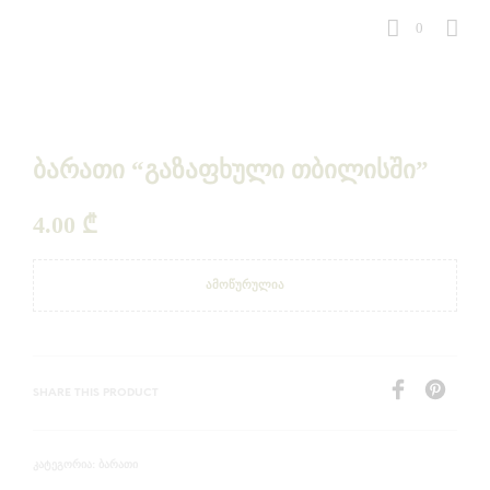
0
ბარათი “გაზაფხული თბილისში”
4.00
₾
ᲐᲛᲝᲬᲣᲠᲣᲚᲘᲐ
SHARE THIS PRODUCT
ᲑᲐᲠᲐᲗᲘ
ᲙᲐᲢᲔᲒᲝᲠᲘᲐ: