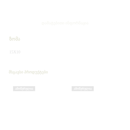
ᲓᲐᲛᲐᲢᲔᲑᲘᲗᲘ ᲘᲜᲤᲝᲠᲛᲐᲪᲘᲐ
ზომა
15X10
ᲛᲡᲒᲐᲕᲡᲘ ᲞᲠᲝᲓᲣᲥᲢᲔᲑᲘ
ᲐᲛᲝᲬᲣᲠᲣᲚᲘᲐ
ᲐᲛᲝᲬᲣᲠᲣᲚᲘᲐ