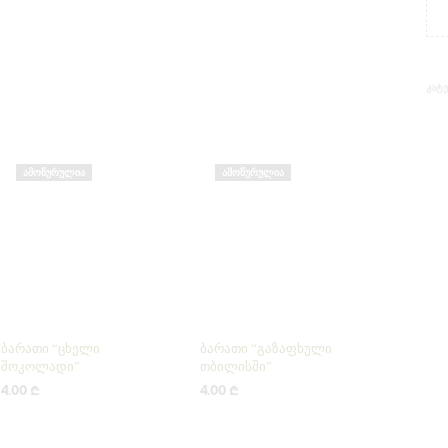
ᲙᲐᲢ
ᲐᲛᲝᲬᲣᲠᲣᲚᲘᲐ
ᲐᲛᲝᲬᲣᲠᲣᲚᲘᲐ
ბარათი “ცხელი
ბარათი “გაზაფხული
შოკოლადი”
თბილისში”
4.00
₾
4.00
₾
ᲕᲠᲪᲚᲐᲓ
ᲕᲠᲪᲚᲐᲓ