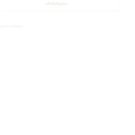
ᲐᲛᲝᲬᲣᲠᲣᲚᲘᲐ
ᲑᲐᲠᲐᲗᲘ
ᲔᲒᲝᲠᲘᲐ: