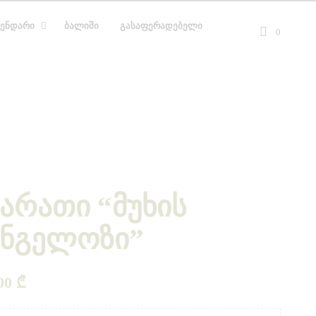
ᲔᲜᲓᲐᲠᲘ
ᲑᲐᲚᲘᲨᲘ
ᲒᲐᲡᲐᲤᲔᲠᲐᲓᲔᲑᲔᲚᲘ
0
არათი “მუხის
ანგელოზი”
.00
₾