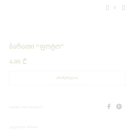
0
ბარათი “ფოტო”
4.00
₾
ᲐᲛᲝᲬᲣᲠᲣᲚᲘᲐ
SHARE THIS PRODUCT
ᲑᲐᲠᲐᲗᲘ
ᲙᲐᲢᲔᲒᲝᲠᲘᲐ: