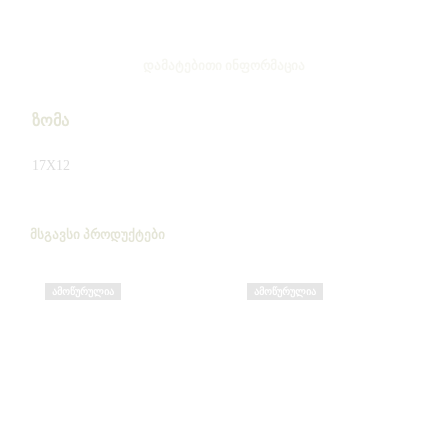
ᲓᲐᲛᲐᲢᲔᲑᲘᲗᲘ ᲘᲜᲤᲝᲠᲛᲐᲪᲘᲐ
ზომა
17X12
ᲛᲡᲒᲐᲕᲡᲘ ᲞᲠᲝᲓᲣᲥᲢᲔᲑᲘ
ᲐᲛᲝᲬᲣᲠᲣᲚᲘᲐ
ᲐᲛᲝᲬᲣᲠᲣᲚᲘᲐ