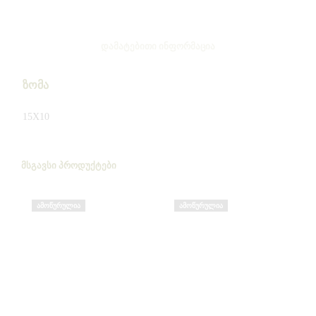
ᲓᲐᲛᲐᲢᲔᲑᲘᲗᲘ ᲘᲜᲤᲝᲠᲛᲐᲪᲘᲐ
ზომა
15X10
ᲛᲡᲒᲐᲕᲡᲘ ᲞᲠᲝᲓᲣᲥᲢᲔᲑᲘ
ᲐᲛᲝᲬᲣᲠᲣᲚᲘᲐ
ᲐᲛᲝᲬᲣᲠᲣᲚᲘᲐ