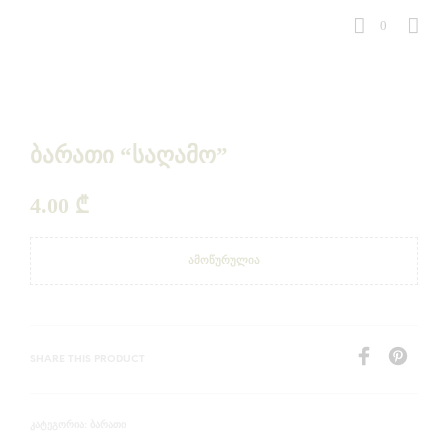
0
ბარათი “საღამო”
4.00
₾
ᲐᲛᲝᲬᲣᲠᲣᲚᲘᲐ
SHARE THIS PRODUCT
ᲑᲐᲠᲐᲗᲘ
ᲙᲐᲢᲔᲒᲝᲠᲘᲐ: