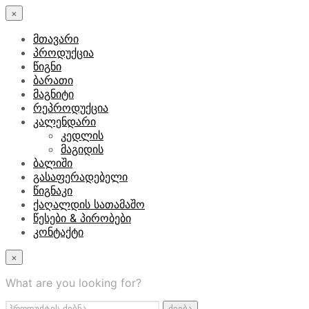
×
მთავარი
პროდუქცია
წიგნი
ბარათი
მაგნიტი
რეპროდუქცია
კალენდარი
კედლის
მაგიდის
ბალიში
გასაფერადებელი
წიგნაკი
ქაღალდის სათამაშო
წესები & პირობები
კონტაქტი
×
What are you looking for?
ძებნა:
ძიება